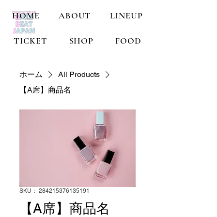
HOME
ABOUT
LINEUP
TICKET
SHOP
FOOD
ホーム
All Products
【A席】商品名
SKU： 284215376135191
【A席】商品名